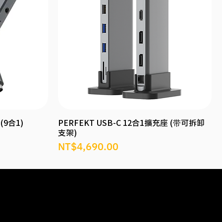
(9合1)
PERFEKT USB-C 12合1擴充座 (带可拆卸
支架)
價格
NT$4,690.00
支
商品