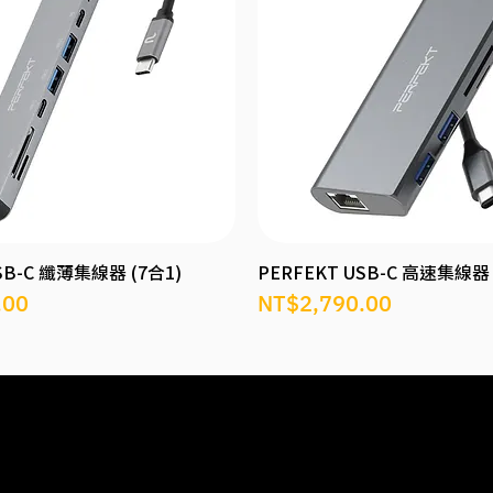
SB-C 纖薄集線器 (7合1)
PERFEKT USB-C 高速集線器 
價格
.00
NT$2,790.00
所