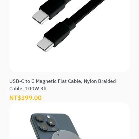
USB-C to C Magnetic Flat Cable, Nylon Braided
Cable, 100W 3ft
價格
NT$399.00