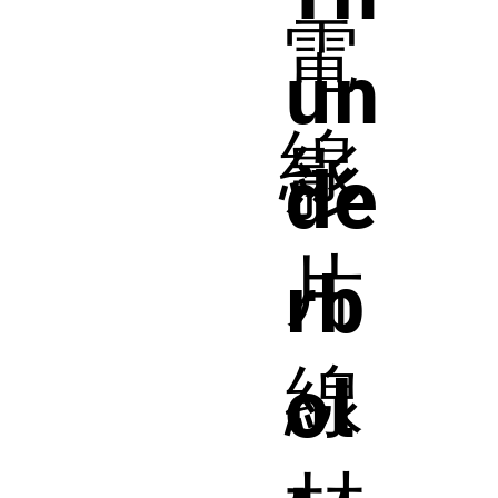
電
un
線
影
de
片
rb
線
ol