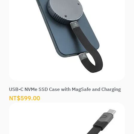
USB-C NVMe SSD Case with MagSafe and Charging
價格
NT$599.00