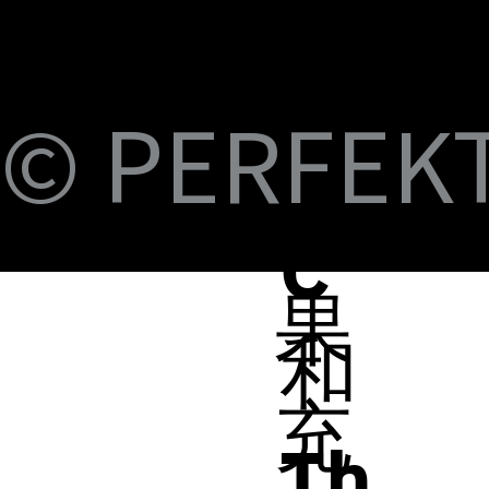
M
S
Fi
© PERFEKT 
B-
蘋
C
果
和
充
Th