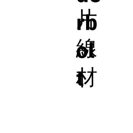
片
rb
線
ol
材
t