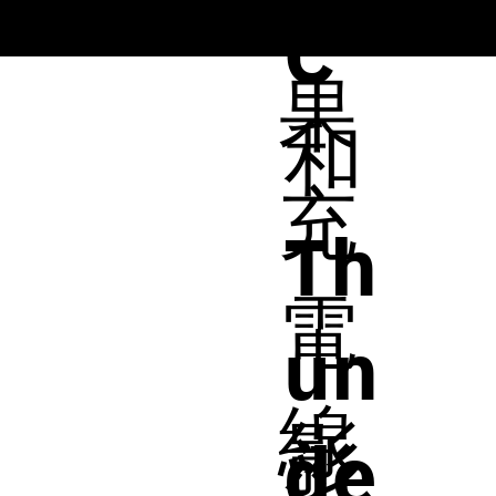
蘋
C
果
和
充
Th
電
un
線
影
de