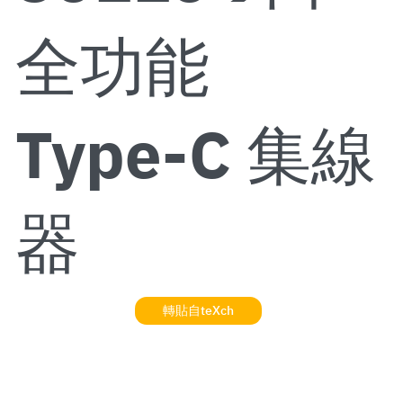
全功能
Type-C 集線
器
轉貼自teXch