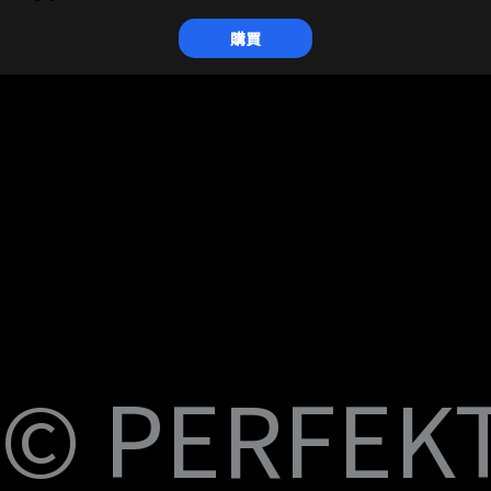
購買
U
M
S
Fi
© PERFEKT 
B-