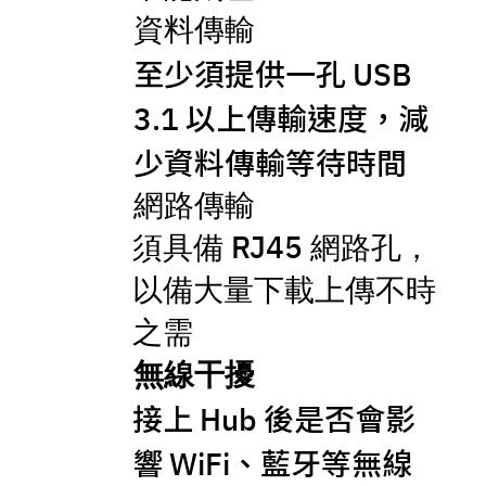
資料傳輸
至少須提供一孔
USB
以上傳輸速度，減
3.1
少資料傳輸等待時間
網路傳輸
須具備 RJ45 網路孔，
以備大量下載上傳不時
之需
無線干擾
接上
後是否會影
Hub
響
、藍牙等無線
WiFi