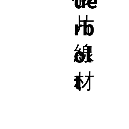
de
片
rb
線
ol
材
t