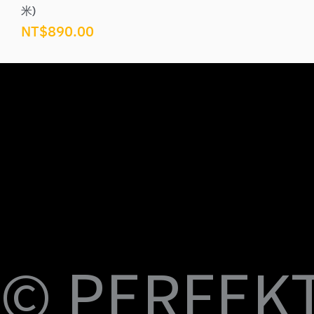
米)
價格
NT$890.00
U
M
S
Fi
© PERFEKT 
B-