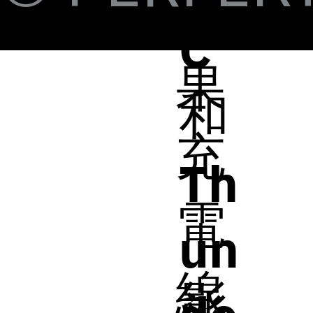
蘋
C
果
和
充
Th
電
un
線
影