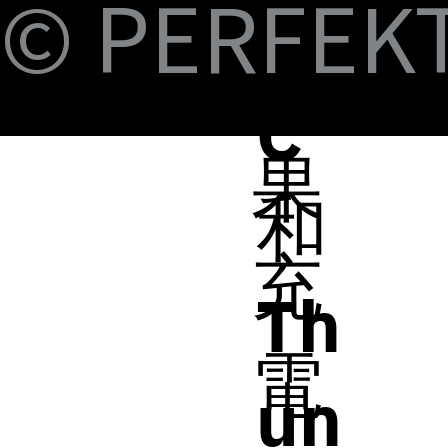
© PERFEKT 
B-
蘋
C
果
和
充
Th
電
un