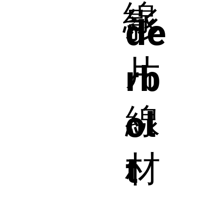
線
影
de
片
rb
線
ol
材
t