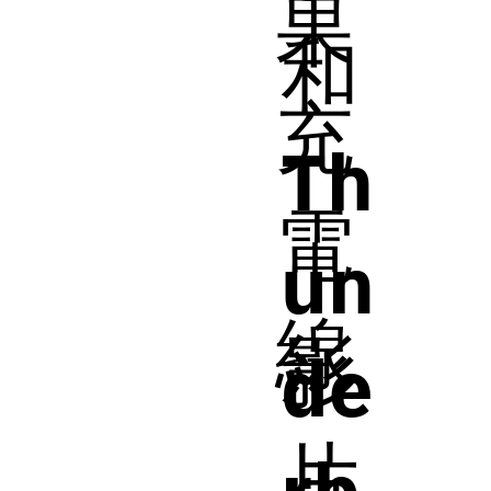
果
和
充
Th
電
un
線
影
de
片
rb