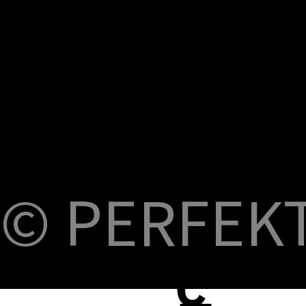
U
M
S
Fi
© PERFEKT 
USB-C to C Magnetic Flat Cable, Nylon
Dual Swival HDMI Cable 4K60HZ 6ft
USB-C to Swival HDMI 4K60HZ 6ft
SlideMount USB 7 Port Hub
USB Power Switch 7 Port Hub
USB-C NVMe SSD Case with MagSafe and
PERFEKT USB3.2 Type C to AF 10G
PERFEKT USB3.2 Type C to AF 10G
PERFEKT Thunderbolt™ 5 (240W電源供
輕巧極速擴充 USB-C 集線器
USB4 FPC 40Gbps 充電傳輸 軟扁線(240W,
USB-C Pro專業級合金充電傳輸線(240W
USB-C Pro專業級合金充電傳輸線(240W
USB-C Pro專業級合金充電傳輸線(240W
USB-C Pro專業級充電傳輸線 C to C (60W
B-
Braided Cable, 100W 3ft
Charging
Adapter
Adapter
應，1米)
0.15米)
Nylon, 3米)
Nylon, 2米)
Nylon, 1米)
Nylon, 3米)
價格
價格
價格
價格
價格
NT$399.00
NT$699.00
NT$999.00
NT$1,699.00
NT$599.00
價格
價格
價格
價格
價格
價格
價格
價格
價格
價格
NT$399.00
NT$599.00
NT$450.00
NT$450.00
NT$1,390.00
NT$350.00
NT$598.00
NT$498.00
NT$398.00
NT$498.00
蘋
C