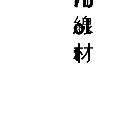
線
ol
材
t