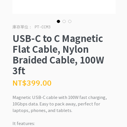
庫存單位： PT-CCM3
USB-C to C Magnetic
Flat Cable, Nylon
Braided Cable, 100W
3ft
價
NT$399.00
格
Magnetic USB-C cable with 100W fast charging,
10Gbps data. Easy to pack away, perfect for
laptops, phones, and tablets.
It features: