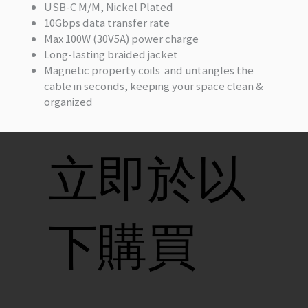
USB-C M/M, Nickel Plated
10Gbps data transfer rate
Max 100W (30V5A) power charge
Long-lasting braided jacket
Magnetic property coils and untangles the
cable in seconds, keeping your space clean &
organized
立即於以
下購買