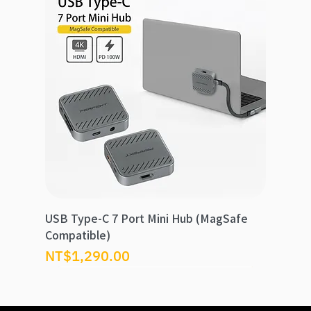
USB Type-C 7 Port Mini Hub (MagSafe
Compatible)
價格
NT$1,290.00