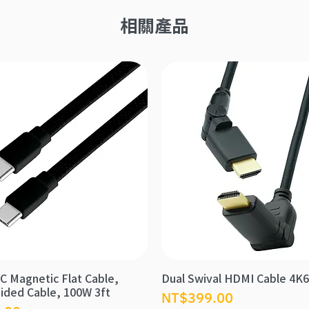
相關產品
C Magnetic Flat Cable,
Dual Swival HDMI Cable 4K
ided Cable, 100W 3ft
價格
NT$399.00