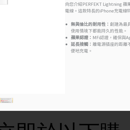
向您介紹PERFEKT Lightning 
電線。這款特長的iPhone充電線特
無與倫比的耐用性：
創建為最
使用情境下都能持久的性能。
蘋果認證：
MFi認證，確保與A
延長接觸：
離電源插座的距離不
便地充電。