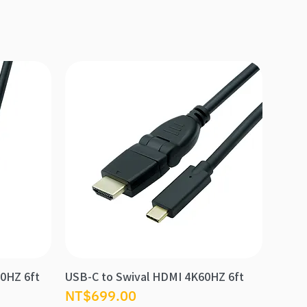
60HZ 6ft
USB-C to Swival HDMI 4K60HZ 6ft
價格
NT$699.00