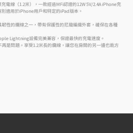
蘋果充電線（1.2米），一款經過MFi認證的12W 5V/2.4A iPhone充
別適用於iPhone用戶和特定的iPad版本。
具韌性的纜線之一，帶有保護性的尼龍編織外套，確保在各種
pple Lightning設備完美兼容，保證最快的充電速度。
再是問題。享受1.2米長的纜線，讓您在房間的另一邊也能方