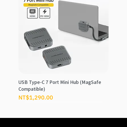
USB Type-C 7 Port Mini Hub (MagSafe
Compatible)
價格
NT$1,290.00