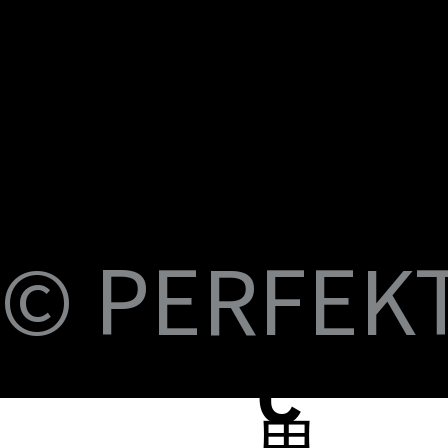
U
M
S
Fi
© PERFEKT 
USB-C to C Magnetic Flat Cable, Nylon
Dual Swival HDMI Cable 4K60HZ 6ft
USB-C to Swival HDMI 4K60HZ 6ft
SlideMount USB 7 Port Hub
USB Power Switch 7 Port Hub
USB-C NVMe SSD Case with MagSafe and
PERFEKT USB3.2 Type C to AF 10G
PERFEKT USB3.2 Type C to AF 10G
PERFEKT Thunderbolt™ 5 (240W電源供
輕巧極速擴充 USB-C 集線器
USB4 FPC 40Gbps 充電傳輸 軟扁線(240W,
USB-C Pro專業級合金充電傳輸線(240W
USB-C Pro專業級合金充電傳輸線(240W
USB-C Pro專業級合金充電傳輸線(240W
USB-C Pro專業級充電傳輸線 C to C (60W
B-
Braided Cable, 100W 3ft
Charging
Adapter
Adapter
應，1米)
0.15米)
Nylon, 3米)
Nylon, 2米)
Nylon, 1米)
Nylon, 3米)
價格
價格
價格
價格
價格
NT$399.00
NT$699.00
NT$999.00
NT$1,699.00
NT$599.00
價格
價格
價格
價格
價格
價格
價格
價格
價格
價格
NT$399.00
NT$599.00
NT$450.00
NT$450.00
NT$1,390.00
NT$350.00
NT$598.00
NT$498.00
NT$398.00
NT$498.00
蘋
C