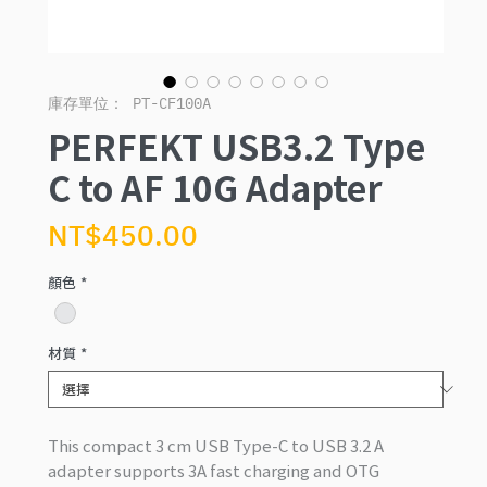
庫存單位： PT-CF100A
PERFEKT USB3.2 Type
C to AF 10G Adapter
價
NT$450.00
格
顏色
*
材質
*
This compact 3 cm USB Type-C to USB 3.2 A
adapter supports 3A fast charging and OTG