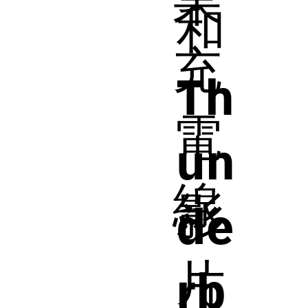
果
和
充
Th
電
un
線
影
de
片
rb