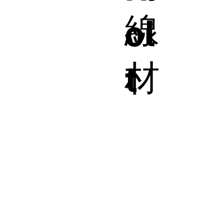
線
ol
材
t