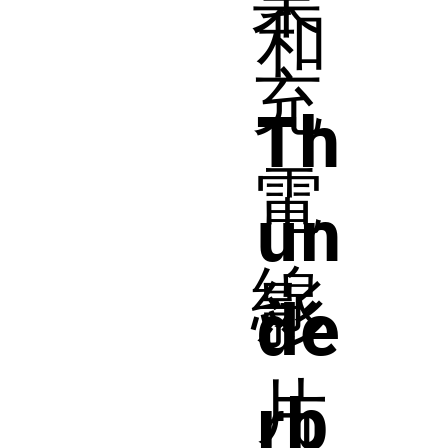
果
和
充
Th
電
un
線
影
de
片
rb