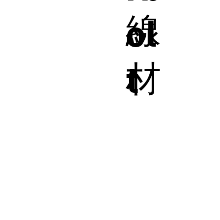
線
ol
材
t