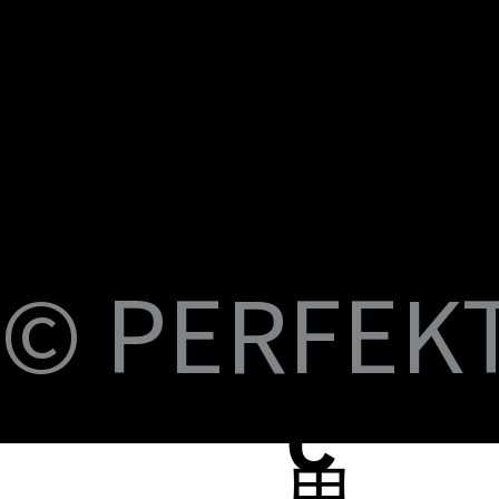
U
M
S
Fi
© PERFEKT 
USB-C to C Magnetic Flat Cable, Nylon
Dual Swival HDMI Cable 4K60HZ 6ft
USB-C to Swival HDMI 4K60HZ 6ft
SlideMount USB 7 Port Hub
USB Power Switch 7 Port Hub
USB-C NVMe SSD Case with MagSafe and
PERFEKT USB3.2 Type C to AF 10G
PERFEKT USB3.2 Type C to AF 10G
PERFEKT Thunderbolt™ 5 (240W電源供
輕巧極速擴充 USB-C 集線器
USB4 FPC 40Gbps 充電傳輸 軟扁線(240W,
USB-C Pro專業級合金充電傳輸線(240W
USB-C Pro專業級合金充電傳輸線(240W
USB-C Pro專業級合金充電傳輸線(240W
USB-C Pro專業級充電傳輸線 C to C (60W
B-
Braided Cable, 100W 3ft
Charging
Adapter
Adapter
應，1米)
0.15米)
Nylon, 3米)
Nylon, 2米)
Nylon, 1米)
Nylon, 3米)
價格
價格
價格
價格
價格
NT$399.00
NT$699.00
NT$999.00
NT$1,699.00
NT$599.00
價格
價格
價格
價格
價格
價格
價格
價格
價格
價格
NT$399.00
NT$599.00
NT$450.00
NT$450.00
NT$1,390.00
NT$350.00
NT$598.00
NT$498.00
NT$398.00
NT$498.00
蘋
C