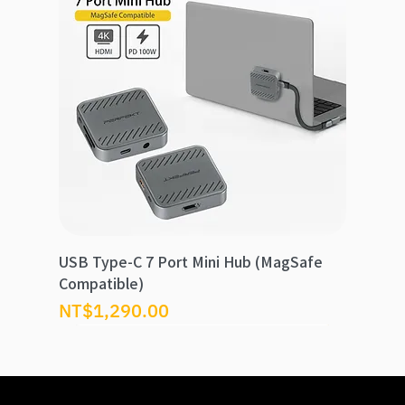
USB Type-C 7 Port Mini Hub (MagSafe
Compatible)
價格
NT$1,290.00