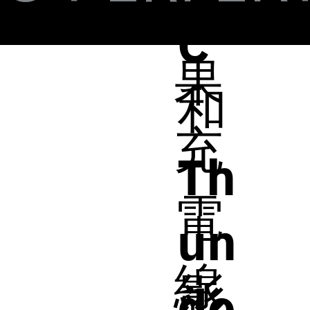
蘋
C
果
和
充
Th
電
un
線
影
de