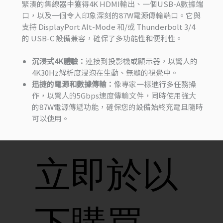
緊湊的集線器中獲得4K HDMI輸出、一個USB-A數據端
口，以及一個令人印象深刻的87W電源傳輸端口。它與
支持 DisplayPort Alt-Mode 和/或 Thunderbolt 3/4
的 USB-C 設備兼容，確保了多功能性和便利性。
沉浸式4K體驗：
連接到投影機或顯示器，以驚人的
4K30Hz解析度浸泡在生動、無縫的視覺中。
迅捷的電源和數據傳輸：
像專家一樣進行多任務操
作，以驚人的5Gbps速度傳輸文件，同時使用強大
的87W電源傳遞功能，確保您的設備始終充電且隨時
可以使用。
立即於以
下購買