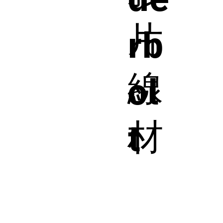
片
rb
線
ol
材
t