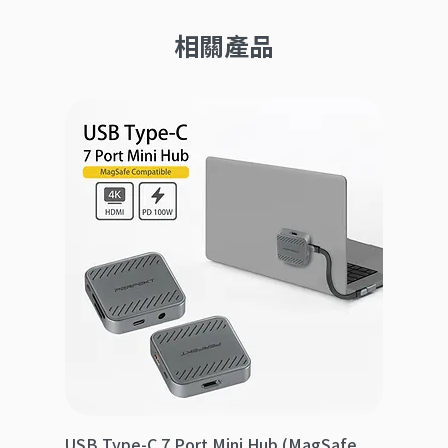
相關產品
USB Type-C 7 Port Mini Hub (MagSafe