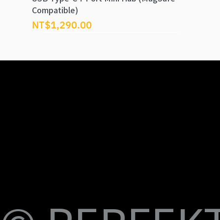
Compatible)
價格
NT$1,290.00
U
M
S
Fi
USB-C to C Magnetic Flat Cable, Nylon
Dual Swival HDMI Cable 4K60HZ 6ft
USB-C to Swival HDMI 4K60HZ 6ft
SlideMount USB 7 Port Hub
USB Power Switch 7 Port Hub
USB-C NVMe SSD Case with MagSafe and
PERFEKT USB3.2 Type C to AF 10G
PERFEKT USB3.2 Type C to AF 10G
PERFEKT Thunderbolt™ 5 (240W電源供
輕巧極速擴充 USB-C 集線器
USB4 FPC 40Gbps 充電傳輸 軟扁線(240W,
USB-C Pro專業級合金充電傳輸線(240W
USB-C Pro專業級合金充電傳輸線(240W
USB-C Pro專業級合金充電傳輸線(240W
USB-C Pro專業級充電傳輸線 C to C (60W
Braided Cable, 100W 3ft
Charging
Adapter
Adapter
應，1米)
0.15米)
Nylon, 3米)
Nylon, 2米)
Nylon, 1米)
Nylon, 3米)
價格
價格
價格
價格
價格
NT$399.00
NT$699.00
NT$999.00
NT$1,699.00
NT$599.00