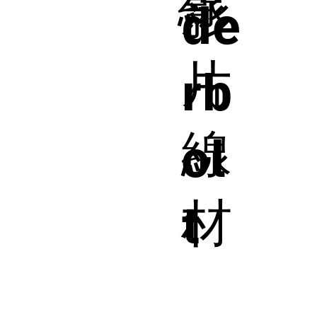
線
影
de
片
rb
線
ol
材
t