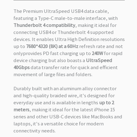
The Premium UltraSpeed USB4 data cable,
featuring a Type-C male-to-male interface, with
Thunderbolt 4 compatibility
, making it ideal for
connecting USB4 or Thunderbolt 4 supported
devices. It enables Ultra High Definition resolutions
up to
7680*4320 (8K) at a 60Hz
refresh rate and not
onlyprovides PD fast charging up to
240W
for rapid
device charging but also boasts a
UltraSpeed
40Gbps
data transfer rate for quick and efficient
movement of large files and folders.
Durably built with an aluminum alloy connector
and high-quality braided wire, it's designed for
everyday use and is available in lengths
up to 2
meters
, making it ideal for the latest iPhone 15
series and other USB-C devices like MacBooks and
laptops, it's a versatile choice for modern
connectivity needs.