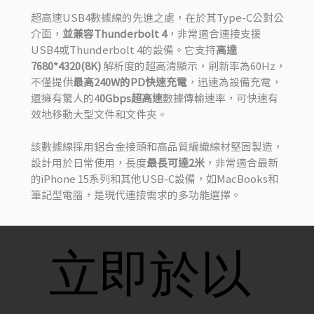
超高速USB4數據線的先進之處，在於其Type-C公對公
介面，
並兼容Thunderbolt 4
，非常適合連接支援
USB4或Thunderbolt 4的設備。它支持
高達
7680*4320(8K)
解析度的超高清顯示，刷新率為60Hz，
不僅提供
最高240W的PD快速充電
，迅速為設備充電，
還擁有驚人的4
0Gbps超高速
數據傳輸速率，可快速有
效地移動大型文件和文件夾。
該數據線採用鋁合金接頭和高品質編織線材堅固製造，
設計用於日常使用，長度
最長可達2米
，非常適合最新
的iPhone 15系列和其他USB-C設備，如MacBooks和
筆記型電腦，是現代連接需求的多功能選擇。
立即於以