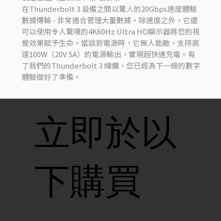
在Thunderbolt 3 設備之間以驚人的20Gbps速度體驗
數據傳輸 - 非常適合管理大量數據。除速度之外，它還
可以使用令人驚嘆的4K60Hz Ultra HD顯示器將您的視
覺效果賦予生命。當談到電源時，它無人能敵，支持高
達100W（20V 5A）的電源輸出，實現超快速充電。有
了我們的Thunderbolt 3 線纜，您已經為下一級的數字
體驗做好了準備。
立即於以
下購買