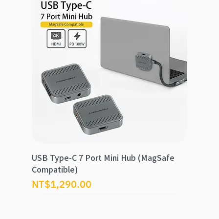
USB Type-C 7 Port Mini Hub (MagSafe
Compatible)
價格
NT$1,290.00