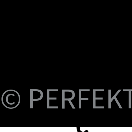
U
M
S
Fi
© PERFEKT 
USB-C to C Magnetic Flat Cable, Nylon
Dual Swival HDMI Cable 4K60HZ 6ft
USB-C to Swival HDMI 4K60HZ 6ft
SlideMount USB 7 Port Hub
USB Power Switch 7 Port Hub
USB-C NVMe SSD Case with MagSafe and
PERFEKT USB3.2 Type C to AF 10G
PERFEKT USB3.2 Type C to AF 10G
PERFEKT Thunderbolt™ 5 (240W電源供
輕巧極速擴充 USB-C 集線器
USB4 FPC 40Gbps 充電傳輸 軟扁線(240W,
USB-C Pro專業級合金充電傳輸線(240W
USB-C Pro專業級合金充電傳輸線(240W
USB-C Pro專業級合金充電傳輸線(240W
USB-C Pro專業級充電傳輸線 C to C (60W
B-
Braided Cable, 100W 3ft
Charging
Adapter
Adapter
應，1米)
0.15米)
Nylon, 3米)
Nylon, 2米)
Nylon, 1米)
Nylon, 3米)
價格
價格
價格
價格
價格
NT$399.00
NT$699.00
NT$999.00
NT$1,699.00
NT$599.00
價格
價格
價格
價格
價格
價格
價格
價格
價格
價格
NT$399.00
NT$599.00
NT$450.00
NT$450.00
NT$1,390.00
NT$350.00
NT$598.00
NT$498.00
NT$398.00
NT$498.00
蘋
C