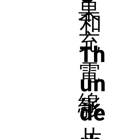
果
和
充
Th
電
un
線
影
de
片