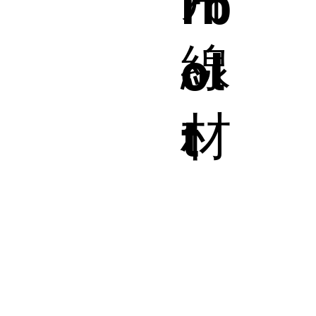
rb
線
ol
材
t